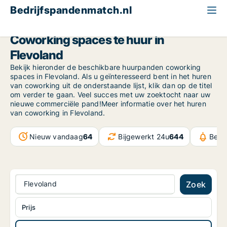
Bedrijfspandenmatch.nl
Coworking
Flevoland
Coworking spaces te huur in
Flevoland
Bekijk hieronder de beschikbare huurpanden coworking
spaces in Flevoland. Als u geïnteresseerd bent in het huren
van coworking uit de onderstaande lijst, klik dan op de titel
om verder te gaan. Veel succes met uw zoektocht naar uw
nieuwe commerciële pand!Meer informatie over het huren
van coworking in Flevoland.
Nieuw vandaag
64
Bijgewerkt 24u
644
Beri
Flevoland
Zoek
Prijs