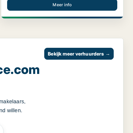
Meer info
Bekijk meer verhuurders
→
ce.com
smakelaars,
d willen.