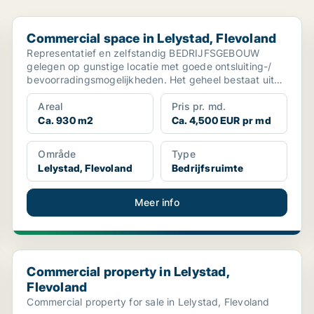
Commercial space in Lelystad, Flevoland
Commercial space in Lelystad, Flevoland
Representatief en zelfstandig BEDRIJFSGEBOUW
gelegen op gunstige locatie met goede ontsluiting-/
bevoorradingsmogelijkheden. Het geheel bestaat uit
en bedrij...
Areal
Pris pr. md.
Ca. 930 m2
Ca. 4,500 EUR pr md
Område
Type
Lelystad, Flevoland
Bedrijfsruimte
Meer info
Commercial property in Lelystad, Flevoland
Commercial property in Lelystad,
Flevoland
Commercial property for sale in Lelystad, Flevoland