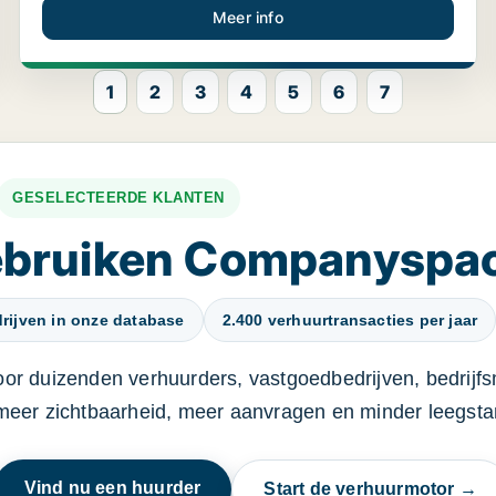
Meer info
1
2
3
4
5
6
7
GESELECTEERDE KLANTEN
gebruiken Companyspa
rijven in onze database
2.400 verhuurtransacties per jaar
oor duizenden verhuurders, vastgoedbedrijven, bedrijf
 meer zichtbaarheid, meer aanvragen en minder leegstan
Vind nu een huurder
Start de verhuurmotor →