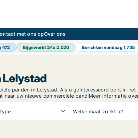
ontact met ons op
Over ons
g
472
Bijgewerkt 24u
2,020
Berichten vandaag
1,735
 Lelystad
le panden in Lelystad. Als u geïnteresseerd bent in het h
ht naar uw nieuwe commerciële pand!Meer informatie over
type...
Welke maat zoekt u?