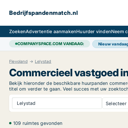
Bedrijfspandenmatch.nl
Zoeken
Advertentie aanmaken
Huurder vinden
Neem c
COMPANYSPACE.COM VANDAAG:
Nieuw vandaa
Flevoland
Lelystad
Commercieel vastgoed in
Bekijk hieronder de beschikbare huurpanden commercië
titel om verder te gaan. Veel succes met uw zoektoc
Lelystad
Selecteer 
109 ruimtes gevonden