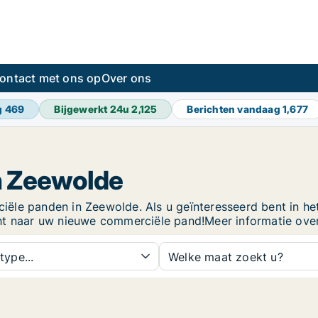
ontact met ons op
Over ons
g
469
Bijgewerkt 24u
2,125
Berichten vandaag
1,677
n Zeewolde
le panden in Zeewolde. Als u geïnteresseerd bent in het 
cht naar uw nieuwe commerciële pand!Meer informatie ove
type...
Welke maat zoekt u?