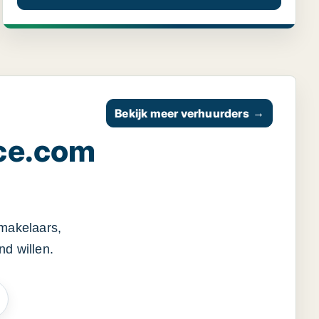
Bekijk meer verhuurders
→
ce.com
smakelaars,
d willen.