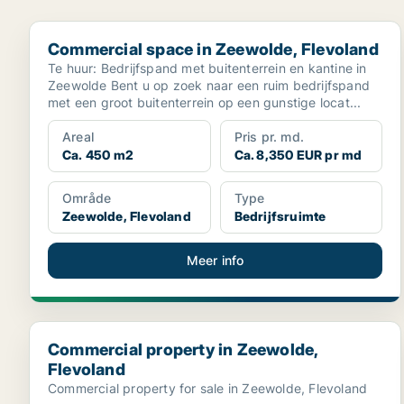
Commercial space in Zeewolde, Flevoland
Commercial space in Zeewolde, Flevoland
Te huur: Bedrijfspand met buitenterrein en kantine in
Zeewolde Bent u op zoek naar een ruim bedrijfspand
met een groot buitenterrein op een gunstige locat...
Areal
Pris pr. md.
Ca. 450 m2
Ca. 8,350 EUR pr md
Område
Type
Zeewolde, Flevoland
Bedrijfsruimte
Meer info
Commercial property in Zeewolde, Flevoland
Commercial property in Zeewolde,
Flevoland
Commercial property for sale in Zeewolde, Flevoland