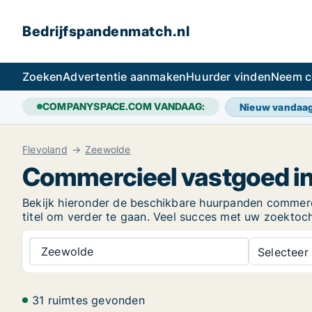
Bedrijfspandenmatch.nl
Zoeken
Advertentie aanmaken
Huurder vinden
Neem c
COMPANYSPACE.COM VANDAAG:
Nieuw vandaa
Flevoland
Zeewolde
Commercieel vastgoed i
Bekijk hieronder de beschikbare huurpanden commercië
titel om verder te gaan. Veel succes met uw zoekto
Zeewolde
Selecteer 
31 ruimtes gevonden