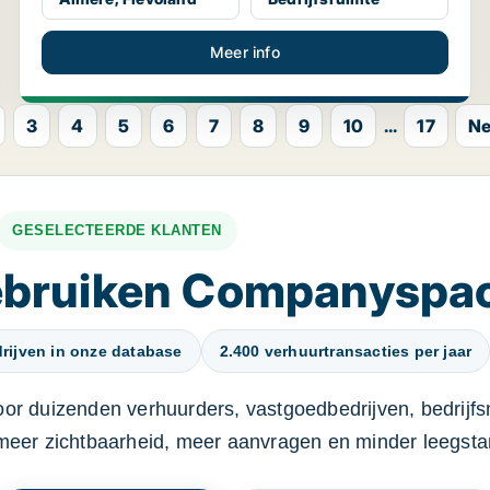
Meer info
3
4
5
6
7
8
9
10
...
17
Ne
GESELECTEERDE KLANTEN
gebruiken Companyspa
rijven in onze database
2.400 verhuurtransacties per jaar
oor duizenden verhuurders, vastgoedbedrijven, bedrijf
 meer zichtbaarheid, meer aanvragen en minder leegstan