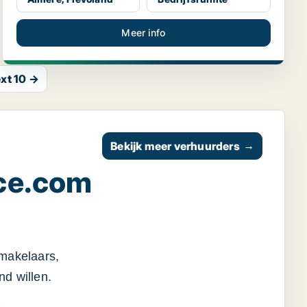
Meer info
xt 10 →
Bekijk meer verhuurders
→
ce.com
smakelaars,
d willen.