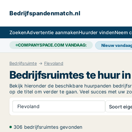
Bedrijfspandenmatch.nl
Zoeken
Advertentie aanmaken
Huurder vinden
Neem c
COMPANYSPACE.COM VANDAAG:
Nieuw vandaa
Bedrijfsruimte
Flevoland
Bedrijfsruimtes te huur i
Bekijk hieronder de beschikbare huurpanden bedrijfsrui
op de titel om verder te gaan. Veel succes met uw z
Flevoland
Soort ei
306 bedrijfsruimtes gevonden