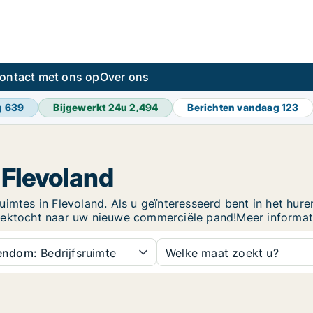
ontact met ons op
Over ons
g
639
Bijgewerkt 24u
2,494
Berichten vandaag
123
n Flevoland
mtes in Flevoland. Als u geïnteresseerd bent in het huren 
oektocht naar uw nieuwe commerciële pand!Meer informatie
gendom:
Bedrijfsruimte
Welke maat zoekt u?