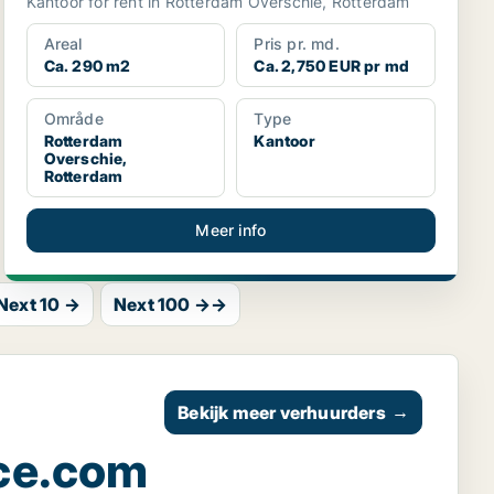
Kantoor for rent in Rotterdam Overschie, Rotterdam
Areal
Pris pr. md.
Ca. 290 m2
Ca. 2,750 EUR pr md
Område
Type
Rotterdam
Kantoor
Overschie,
Rotterdam
Meer info
Next 10 →
Next 100 →→
Bekijk meer verhuurders
→
ce.com