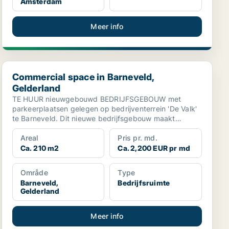
Amsterdam
Meer info
land
Commercial space in Barneveld, Gelderland
Commercial space in Barneveld,
Gelderland
TE HUUR nieuwgebouwd BEDRIJFSGEBOUW met
parkeerplaatsen gelegen op bedrijventerrein 'De Valk'
te Barneveld. Dit nieuwe bedrijfsgebouw maakt
onderdeel uit...
Areal
Pris pr. md.
Ca. 210 m2
Ca. 2,200 EUR pr md
Område
Type
Barneveld,
Bedrijfsruimte
Gelderland
Meer info