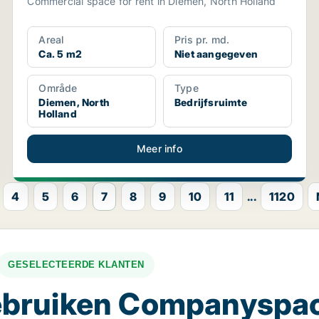
Commercial space for rent in Diemen, North Holland
Areal
Pris pr. md.
Ca. 5 m2
Niet aangegeven
Område
Type
Diemen, North
Bedrijfsruimte
Holland
Meer info
4
5
6
7
8
9
10
11
...
1120
GESELECTEERDE KLANTEN
gebruiken Companyspa