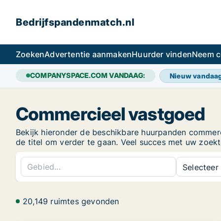
Bedrijfspandenmatch.nl
Zoeken
Advertentie aanmaken
Huurder vinden
Neem c
COMPANYSPACE.COM VANDAAG:
Nieuw vandaa
Commercieel vastgoed
Bekijk hieronder de beschikbare huurpanden commercië
de titel om verder te gaan. Veel succes met uw zoe
Selecteer 
20,149 ruimtes gevonden