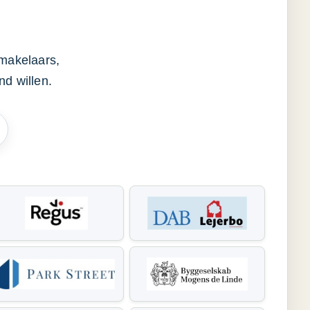
smakelaars,
d willen.