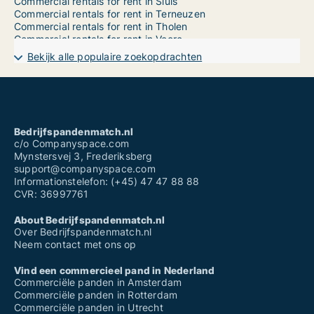
Commercial rentals for rent in Sluis
Commercial rentals for rent in Terneuzen
Commercial rentals for rent in Tholen
Commercial rentals for rent in Veere
Commercial rentals for rent in Vlissingen
Bekijk alle populaire zoekopdrachten
Commercial property for sale for sale in Borsele
Commercial property for sale for sale in Goes
Commercial property for sale for sale in Hulst
Commercial property for sale for sale in Kapelle
Commercial property for sale for sale in Middelburg
Commercial property for sale for sale in Noord-Beveland
Bedrijfspandenmatch.nl
Commercial property for sale for sale in Reimerswaal
c/o Companyspace.com
Commercial property for sale for sale in Schouwen-Duiveland
Mynstersvej 3, Frederiksberg
Commercial property for sale for sale in Sluis
support@companyspace.com
Commercial property for sale for sale in Terneuzen
Informationstelefon: (+45) 47 47 88 88
Commercial property for sale for sale in Tholen
CVR: 36997761
Commercial property for sale for sale in Veere
Commercial property for sale for sale in Vlissingen
About Bedrijfspandenmatch.nl
Over Bedrijfspandenmatch.nl
Neem contact met ons op
Vind een commercieel pand in Nederland
Commerciële panden in Amsterdam
Commerciële panden in Rotterdam
Commerciële panden in Utrecht