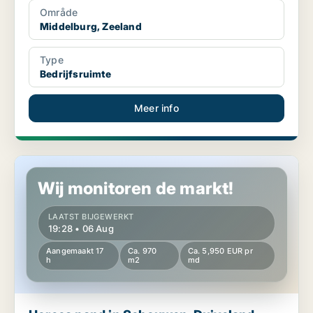
Område
Middelburg, Zeeland
Type
Bedrijfsruimte
Meer info
Horeca pand in Schouwen-Duiveland, Zeeland
Wij monitoren de markt!
LAATST BIJGEWERKT
19:28 • 06 Aug
Aangemaakt 17
Ca. 970
Ca. 5,950 EUR pr
h
m2
md