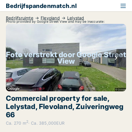
Bedrijfspandenmatch.nl
Bedrijfsruimte
Flevoland
Lelystad
Photo provided by Google Street View and may be inaccurate:
Foto verstrekt door Google Street
View
Commercial property for sale,
Lelystad, Flevoland, Zuiveringweg
66
2
Ca. 270 m
Ca. 385,000EUR