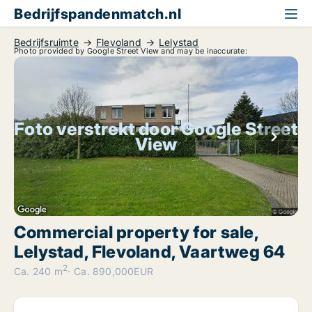
Bedrijfspandenmatch.nl
Bedrijfsruimte
Flevoland
Lelystad
Photo provided by Google Street View and may be inaccurate:
Foto verstrekt door Google Street
View
Commercial property for sale,
Lelystad, Flevoland, Vaartweg 64
2
Ca. 240 m
Ca. 890,000EUR