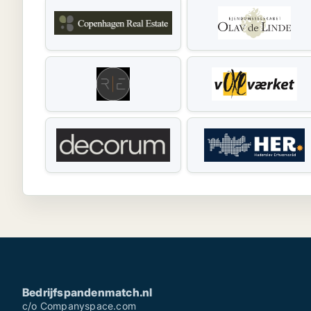
Bedrijfspandenmatch.nl
c/o Companyspace.com