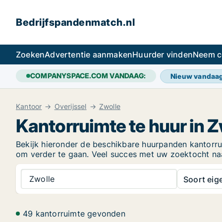
Bedrijfspandenmatch.nl
Zoeken
Advertentie aanmaken
Huurder vinden
Neem c
COMPANYSPACE.COM VANDAAG:
Nieuw vandaa
Kantoor
Overijssel
Zwolle
Kantorruimte te huur in Z
Bekijk hieronder de beschikbare huurpanden kantorruim
om verder te gaan. Veel succes met uw zoektocht na
Zwolle
Soort ei
49 kantorruimte gevonden