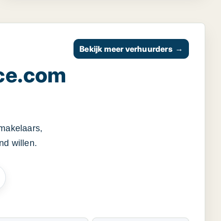
Bekijk meer verhuurders
→
ce.com
smakelaars,
d willen.