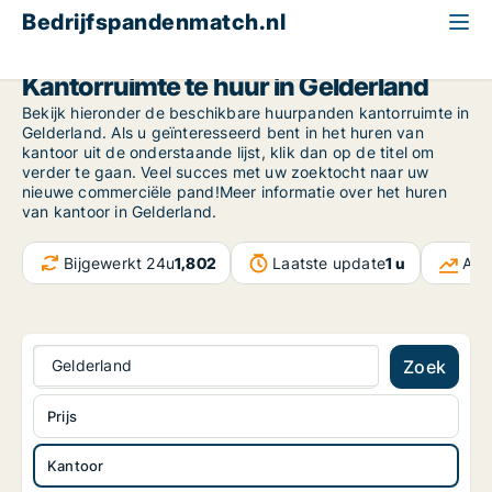
Bedrijfspandenmatch.nl
Kantoor
Gelderland
Kantorruimte te huur in Gelderland
Bekijk hieronder de beschikbare huurpanden kantorruimte in
Gelderland. Als u geïnteresseerd bent in het huren van
kantoor uit de onderstaande lijst, klik dan op de titel om
verder te gaan. Veel succes met uw zoektocht naar uw
nieuwe commerciële pand!Meer informatie over het huren
van kantoor in Gelderland.
Bijgewerkt 24u
1,802
Laatste update
1 u
Act
Gelderland
Zoek
Prijs
Kantoor