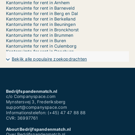
Kantorruimte for rent in Arnhem
Kantorruimte for rent in Barneveld
Kantorruimte for rent in Berg en Dal
Kantorruimte for rent in Berkelland
Kantorruimte for rent in Beuningen
Kantorruimte for rent in Bronckhorst
Kantorruimte for rent in Brummen
Kantorruimte for rent in Buren
Kantorruimte for rent in Culemborg
Kantorruimte for rent in Doesburg
Kantorruimte for rent in Doetinchem
Bekijk alle populaire zoekopdrachten
Kantorruimte for rent in Druten
Kantorruimte for rent in Duiven
Kantorruimte for rent in Ede
Kantorruimte for rent in Elburg
Kantorruimte for rent in Epe
Kantorruimte for rent in Ermelo
Bedrijfspandenmatch.nl
Kantorruimte for rent in Geldermalsen
c/o Companyspace.com
Kantorruimte for rent in Harderwijk
Mynstersvej 3, Frederiksberg
Kantorruimte for rent in Hattem
support@companyspace.com
Kantorruimte for rent in Heerde
Informationstelefon: (+45) 47 47 88 88
Kantorruimte for rent in Heumen
CVR: 36997761
Kantorruimte for rent in Lingewaal
Kantorruimte for rent in Lingewaard
About Bedrijfspandenmatch.nl
Kantorruimte for rent in Lochem
Over Bedrijfspandenmatch.nl