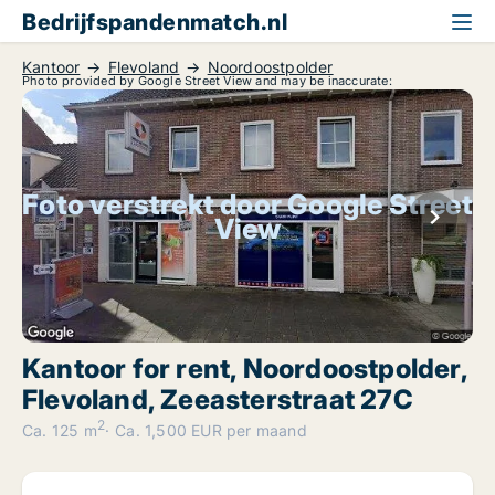
Bedrijfspandenmatch.nl
Kantoor
Flevoland
Noordoostpolder
Photo provided by Google Street View and may be inaccurate:
Foto verstrekt door Google Street
View
Kantoor for rent, Noordoostpolder,
Flevoland, Zeeasterstraat 27C
2
Ca. 125 m
Ca. 1,500 EUR per maand